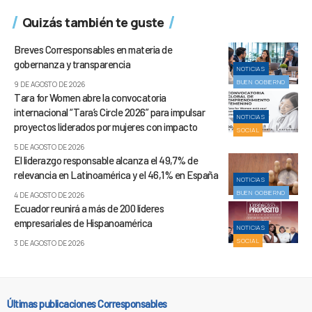
Quizás también te guste
Breves Corresponsables en materia de
gobernanza y transparencia
NOTICIAS
BUEN GOBIERNO
9 DE AGOSTO DE 2026
Tara for Women abre la convocatoria
internacional “Tara’s Circle 2026” para impulsar
NOTICIAS
proyectos liderados por mujeres con impacto
SOCIAL
5 DE AGOSTO DE 2026
El liderazgo responsable alcanza el 49,7% de
relevancia en Latinoamérica y el 46,1% en España
NOTICIAS
BUEN GOBIERNO
4 DE AGOSTO DE 2026
Ecuador reunirá a más de 200 líderes
empresariales de Hispanoamérica
NOTICIAS
SOCIAL
3 DE AGOSTO DE 2026
Últimas publicaciones Corresponsables