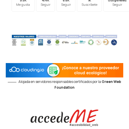
9.5K
41.4K
6.6K
1K
Google News
Me gusta
Seguir
Seguir
Suscríbete
Seguir
Alojada en servidores responsables certificados por la
Green Web
Foundation