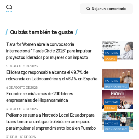
Dejar un comentario
Quizás también te guste
Tara for Women abre la convocatoria
internacional “Tara’s Circle 2026” para impulsar
NOTICIAS
proyectos liderados por mujeres con impacto
SOCIAL
5 DE AGOSTO DE 2026
El liderazgo responsable alcanza el 49,7% de
relevancia en Latinoamérica y el 46,1% en España
NOTICIAS
BUEN GOBIERNO
4 DE AGOSTO DE 2026
Ecuador reunirá a más de 200 líderes
empresariales de Hispanoamérica
NOTICIAS
SOCIAL
3 DE AGOSTO DE 2026
Pelíkano se suma a Mercado Local Ecuador para
transformar un antiguo trolebús en un espacio
NOTICIAS
para impulsar el emprendimiento local en Puembo
BUEN GOBIERNO
31 DE JULIO DE 2026