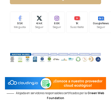
9.5K
41.4K
6.6K
1K
Google News
Me gusta
Seguir
Seguir
Suscríbete
Seguir
Alojada en servidores responsables certificados por la
Green Web
Foundation