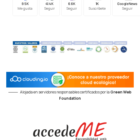
9.5K
41.4K
6.6K
1K
Google News
Me gusta
Seguir
Seguir
Suscríbete
Seguir
Alojada en servidores responsables certificados por la
Green Web
Foundation