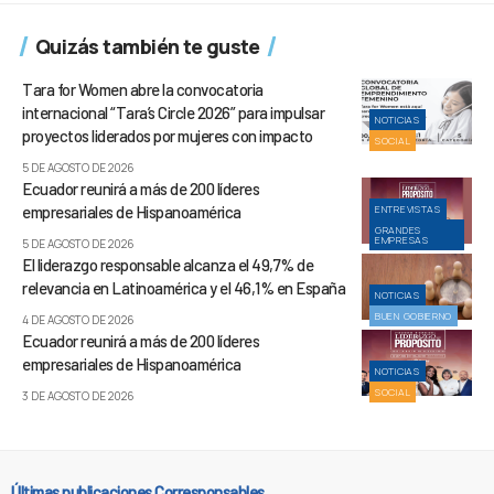
Quizás también te guste
Tara for Women abre la convocatoria
internacional “Tara’s Circle 2026” para impulsar
NOTICIAS
proyectos liderados por mujeres con impacto
SOCIAL
5 DE AGOSTO DE 2026
Ecuador reunirá a más de 200 líderes
empresariales de Hispanoamérica
ENTREVISTAS
GRANDES
EMPRESAS
5 DE AGOSTO DE 2026
El liderazgo responsable alcanza el 49,7% de
relevancia en Latinoamérica y el 46,1% en España
NOTICIAS
BUEN GOBIERNO
4 DE AGOSTO DE 2026
Ecuador reunirá a más de 200 líderes
empresariales de Hispanoamérica
NOTICIAS
SOCIAL
3 DE AGOSTO DE 2026
Últimas publicaciones Corresponsables