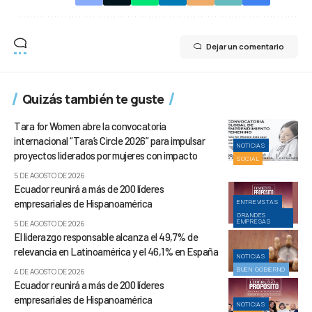
Dejar un comentario
Quizás también te guste
Tara for Women abre la convocatoria
internacional “Tara’s Circle 2026” para impulsar
NOTICIAS
proyectos liderados por mujeres con impacto
SOCIAL
5 DE AGOSTO DE 2026
Ecuador reunirá a más de 200 líderes
empresariales de Hispanoamérica
ENTREVISTAS
GRANDES
EMPRESAS
5 DE AGOSTO DE 2026
El liderazgo responsable alcanza el 49,7% de
relevancia en Latinoamérica y el 46,1% en España
NOTICIAS
BUEN GOBIERNO
4 DE AGOSTO DE 2026
Ecuador reunirá a más de 200 líderes
empresariales de Hispanoamérica
NOTICIAS