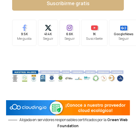
Suscribirme gratis
9.5K
41.4K
6.6K
1K
Google News
Me gusta
Seguir
Seguir
Suscríbete
Seguir
Alojada en servidores responsables certificados por la
Green Web
Foundation