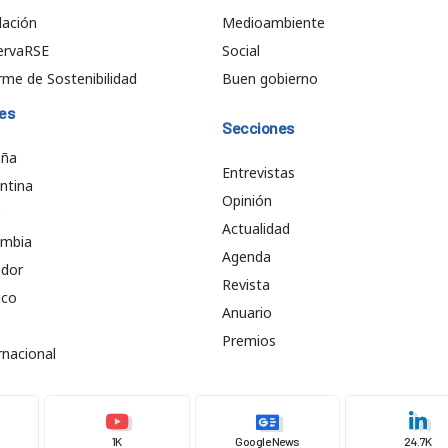
ación
Medioambiente
ervaRSE
Social
rme de Sostenibilidad
Buen gobierno
es
Secciones
aña
Entrevistas
ntina
Opinión
e
Actualidad
ombia
Agenda
ador
Revista
ico
Anuario
Premios
rnacional
1K
Google News
24.7K