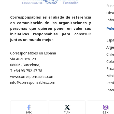
Fund
Obs
Corresponsables es el aliado de referencia
Info
en comunicación de las organizaciones y
personas que quieren poner en valor sus
País
iniciativas responsables para construir
juntos un mundo mejor.
Esp
Arge
Corresponsables en España
Chil
Vía Augusta, 29
Col
08006 (Barcelona)
Ecu
T +34 93 752 47 78
Méx
www.corresponsables.com
info@corresponsables.com
Perú
Inte
9.5K
41.4K
6.6K