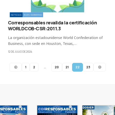
NOTICIAS
BUEN GOBIERNO
Corresponsables revalida la certificación
WORLDCOB-CSR:2011.3
La organización estadounidense World Confederation of
Business, con sede en Houston, Texas,…
12 DE JULIO DE 2024
1
2
…
20
21
22
23