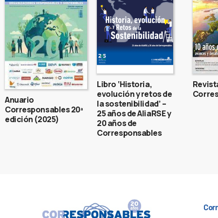
Libro ‘Historia,
Revist
evolución y retos de
Corres
Anuario
la sostenibilidad’ –
Corresponsables 20ª
25 años de AliaRSE y
edición (2025)
20 años de
Corresponsables
Cor