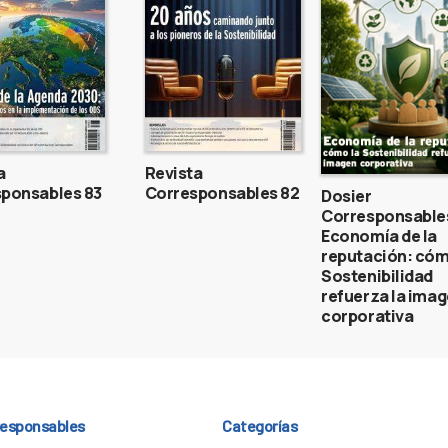
a
Revista
ponsables 83
Corresponsables 82
Dosier
Corresponsable
Economía de la
reputación: cóm
Sostenibilidad
refuerza la ima
corporativa
responsables
Categorías