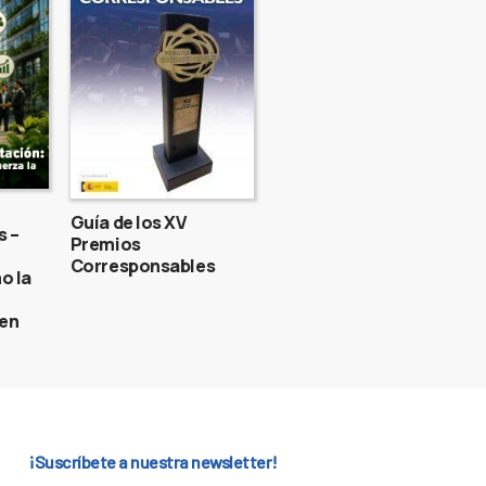
Guía de los XV
s –
Premios
Corresponsables
o la
gen
¡Suscríbete a nuestra newsletter!