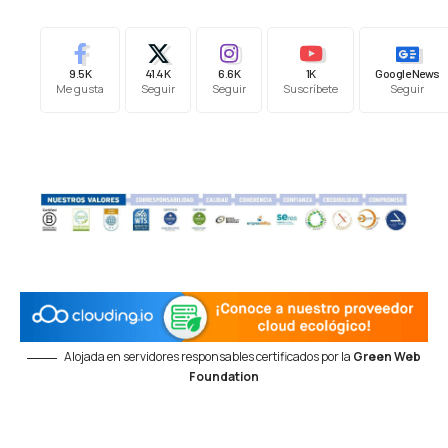
9.5K
41.4K
6.6K
1K
Google News
Me gusta
Seguir
Seguir
Suscríbete
Seguir
Alojada en servidores responsables certificados por la
Green Web
Foundation