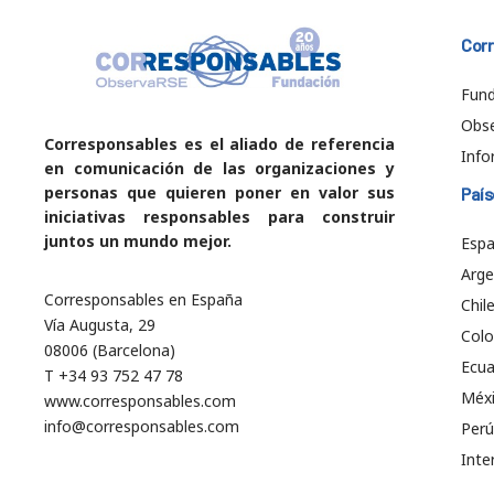
Cor
Fund
Obs
Corresponsables es el aliado de referencia
Info
en comunicación de las organizaciones y
personas que quieren poner en valor sus
País
iniciativas responsables para construir
juntos un mundo mejor.
Esp
Arge
Corresponsables en España
Chil
Vía Augusta, 29
Col
08006 (Barcelona)
Ecu
T +34 93 752 47 78
Méx
www.corresponsables.com
info@corresponsables.com
Perú
Inte