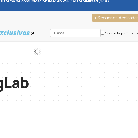
sistema de comunicación líder en RSE, Sostenibilidad y ESG
» Secciones dedicada
xclusivas
»
Acepto la política d
gLab