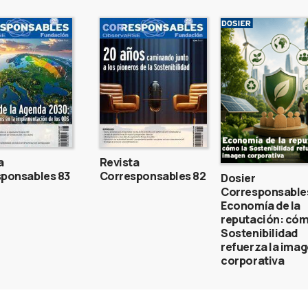
a
Revista
ponsables 83
Corresponsables 82
Dosier
Corresponsable
Economía de la
reputación: cóm
Sostenibilidad
refuerza la ima
corporativa