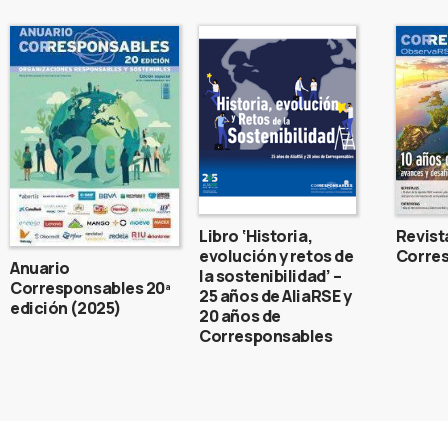
Libro ‘Historia,
Revist
evolución y retos de
Corres
Anuario
la sostenibilidad’ –
Corresponsables 20ª
25 años de AliaRSE y
edición (2025)
20 años de
Corresponsables