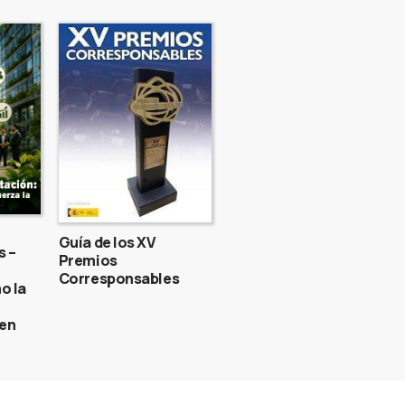
Guía de los XV
s –
Premios
Corresponsables
o la
gen