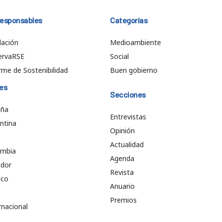
responsables
Categorías
ación
Medioambiente
ervaRSE
Social
rme de Sostenibilidad
Buen gobierno
es
Secciones
aña
Entrevistas
ntina
Opinión
e
Actualidad
ombia
Agenda
ador
Revista
ico
Anuario
Premios
rnacional