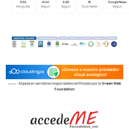
9.5K
41.4K
6.6K
1K
Google News
Me gusta
Seguir
Seguir
Suscríbete
Seguir
Alojada en servidores responsables certificados por la
Green Web
Foundation