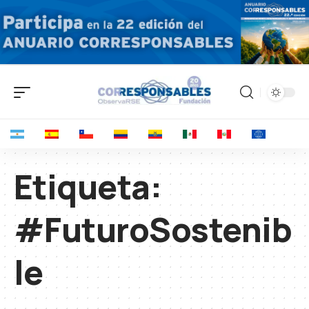
Etiqueta:
#FuturoSostenib
le