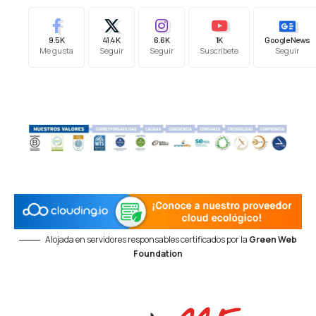
9.5K
41.4K
6.6K
1K
Google News
Me gusta
Seguir
Seguir
Suscríbete
Seguir
Alojada en servidores responsables certificados por la
Green Web
Foundation