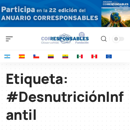
Etiqueta:
#DesnutriciónInf
antil