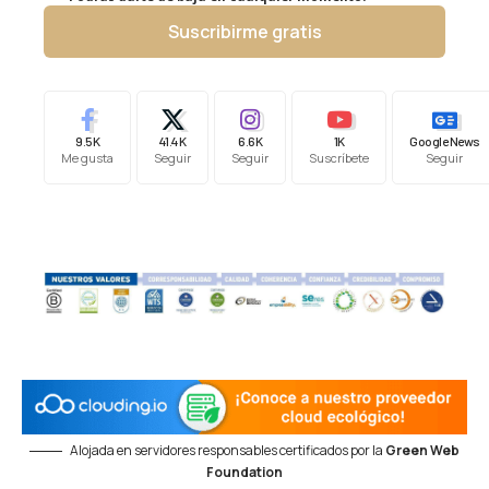
Suscribirme gratis
9.5K
41.4K
6.6K
1K
Google News
Me gusta
Seguir
Seguir
Suscríbete
Seguir
Alojada en servidores responsables certificados por la
Green Web
Foundation