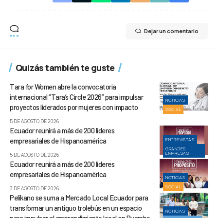
Dejar un comentario
Quizás también te guste
Tara for Women abre la convocatoria
internacional “Tara’s Circle 2026” para impulsar
NOTICIAS
proyectos liderados por mujeres con impacto
SOCIAL
5 DE AGOSTO DE 2026
Ecuador reunirá a más de 200 líderes
empresariales de Hispanoamérica
ENTREVISTAS
GRANDES
EMPRESAS
5 DE AGOSTO DE 2026
Ecuador reunirá a más de 200 líderes
empresariales de Hispanoamérica
NOTICIAS
SOCIAL
3 DE AGOSTO DE 2026
Pelíkano se suma a Mercado Local Ecuador para
transformar un antiguo trolebús en un espacio
NOTICIAS