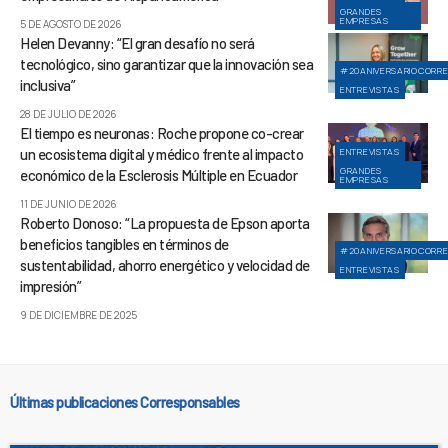
GRANDES
EMPRESAS
5 DE AGOSTO DE 2026
Helen Devanny: “El gran desafío no será
tecnológico, sino garantizar que la innovación sea
#20ANIVERSARIOCORR
inclusiva”
ENTREVISTAS
28 DE JULIO DE 2026
El tiempo es neuronas: Roche propone co-crear
un ecosistema digital y médico frente al impacto
ENTREVISTAS
GRANDES
económico de la Esclerosis Múltiple en Ecuador
EMPRESAS
11 DE JUNIO DE 2026
Roberto Donoso: “La propuesta de Epson aporta
beneficios tangibles en términos de
#20ANIVERSARIOCORR
sustentabilidad, ahorro energético y velocidad de
ENTREVISTAS
impresión”
9 DE DICIEMBRE DE 2025
Últimas publicaciones Corresponsables