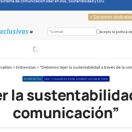
sistema de comunicación líder en RSE, Sostenibilidad y ESG
» Secciones dedicada
xclusivas
»
Acepto la política d
ables > Entrevistas > “Debemos tejer la sustentabilidad a través de la co
ENTREVISTAS
ODS 17 ALIANZAS PARA LOGRAR LOS OBJETIVOS
 la sustentabilidad
comunicación”