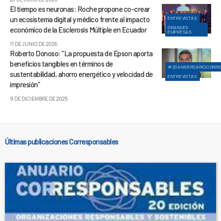
El tiempo es neuronas: Roche propone co-crear
un ecosistema digital y médico frente al impacto
ENTREVISTAS
GRANDES
económico de la Esclerosis Múltiple en Ecuador
EMPRESAS
11 DE JUNIO DE 2026
Roberto Donoso: “La propuesta de Epson aporta
beneficios tangibles en términos de
#20ANIVERSARIOCORR
sustentabilidad, ahorro energético y velocidad de
ENTREVISTAS
impresión”
9 DE DICIEMBRE DE 2025
Últimas publicaciones Corresponsables