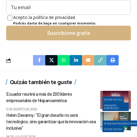
Acepto la política de privacidad.
Podrás darte de baja en cualquier momento.
Suscribirme gratis
Quizás también te guste
Ecuador reunirá a más de 200 líderes
empresariales de Hispanoamérica
ENTREVISTAS
GRANDES
EMPRESAS
5 DE AGOSTO DE 2026
Helen Devanny: “El gran desafío no será
tecnológico, sino garantizar que la innovación sea
#20ANIVERSARIOCORR
inclusiva”
ENTREVISTAS
28 DE JULIO DE 2026