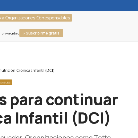
s a Organizaciones Corresponsables
» Suscribirme gratis
e privacidad
rición Crónica Infantil (DCI)
NSABLES
s para continuar
a Infantil (DCI)
n Ecuador. Organizaciones como Totto