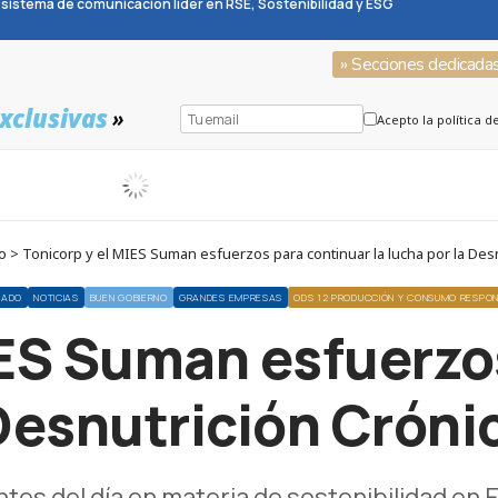
sistema de comunicación líder en RSE, Sostenibilidad y ESG
» Secciones dedicada
xclusivas
»
Acepto la política d
> Tonicorp y el MIES Suman esfuerzos para continuar la lucha por la Desnut
CADO
NOTICIAS
BUEN GOBIERNO
GRANDES EMPRESAS
ODS 12 PRODUCCIÓN Y CONSUMO RESPO
IES Suman esfuerzo
 Desnutrición Crónic
ntes del día en materia de sostenibilidad e