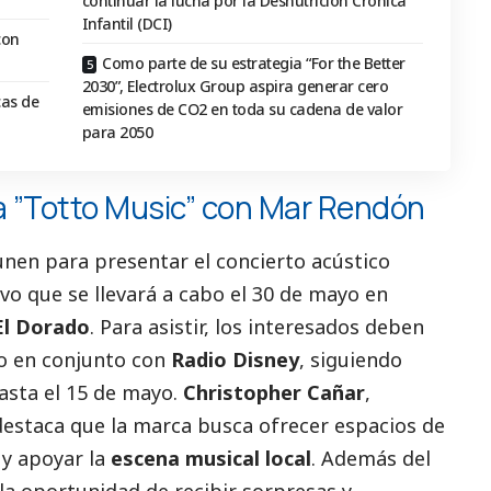
continuar la lucha por la Desnutrición Crónica
Infantil (DCI)
con
Como parte de su estrategia “For the Better
2030”, Electrolux Group aspira generar cero
cas de
emisiones de CO2 en toda su cadena de valor
para 2050
a ”Totto Music” con Mar Rendón
nen para presentar el concierto acústico
ivo que se llevará a cabo el 30 de mayo en
El Dorado
. Para asistir, los interesados deben
do en conjunto con
Radio Disney
, siguiendo
asta el 15 de mayo.
Christopher Cañar
,
destaca que la marca busca ofrecer espacios de
y apoyar la
escena musical local
. Además del
 la oportunidad de recibir sorpresas y