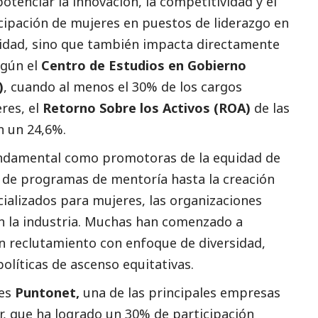
otenciar la innovación, la competitividad y el
icipación de mujeres en puestos de liderazgo en
uidad, sino que también impacta directamente
egún el
Centro de Estudios en Gobierno
)
, cuando al menos el 30% de los cargos
res, el
Retorno Sobre los Activos (ROA)
de las
 un 24,6%.
undamental como promotoras de la equidad de
 de programas de mentoría hasta la creación
ializados para mujeres, las organizaciones
n la industria. Muchas han comenzado a
yen reclutamiento con enfoque de diversidad,
olíticas de ascenso equitativas.
 es
Puntonet,
una de las principales empresas
, que ha logrado un 30% de participación