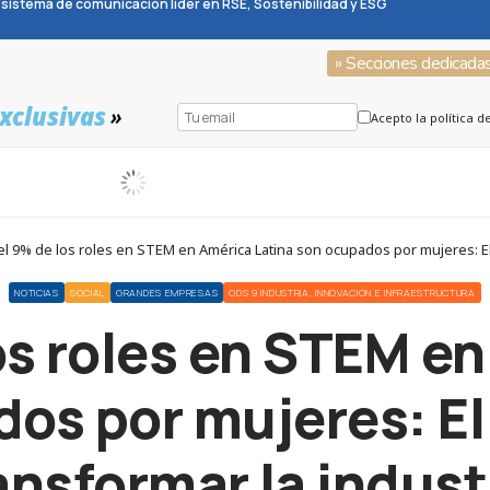
sistema de comunicación líder en RSE, Sostenibilidad y ESG
» Secciones dedicada
xclusivas
»
Acepto la política d
el 9% de los roles en STEM en América Latina son ocupados por mujeres: El 
NOTICIAS
SOCIAL
GRANDES EMPRESAS
ODS 9 INDUSTRIA, INNOVACIÓN E INFRAESTRUCTURA
os roles en STEM e
os por mujeres: El
ansformar la indust