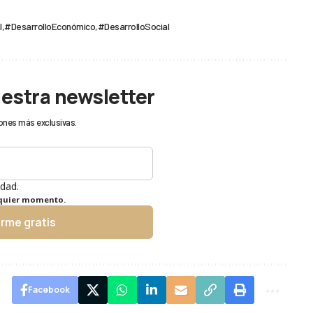
l
#DesarrolloEconómico
#DesarrolloSocial
uestra newsletter
ones más exclusivas.
idad.
lquier momento.
irme gratis
Facebook