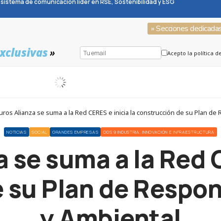
sistema de comunicación líder en RSE, Sostenibilidad y ESG
» Secciones dedicada
xclusivas
»
Acepto la política d
ros Alianza se suma a la Red CERES e inicia la construcción de su Plan de 
NOTICIAS
SOCIAL
GRANDES EMPRESAS
ODS 9 INDUSTRIA, INNOVACIÓN E INFRAESTRUCTURA
 se suma a la Red C
 su Plan de Respon
y Ambiental