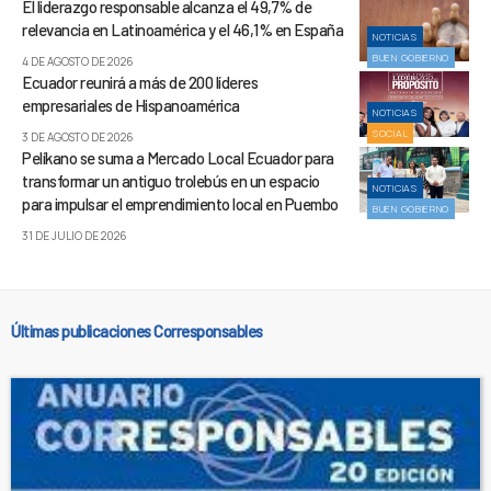
El liderazgo responsable alcanza el 49,7% de
relevancia en Latinoamérica y el 46,1% en España
NOTICIAS
BUEN GOBIERNO
4 DE AGOSTO DE 2026
Ecuador reunirá a más de 200 líderes
empresariales de Hispanoamérica
NOTICIAS
SOCIAL
3 DE AGOSTO DE 2026
Pelíkano se suma a Mercado Local Ecuador para
transformar un antiguo trolebús en un espacio
NOTICIAS
para impulsar el emprendimiento local en Puembo
BUEN GOBIERNO
31 DE JULIO DE 2026
Últimas publicaciones Corresponsables