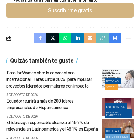
Podrás darte de baja en cualquier momento.
Suscribirme gratis
Quizás también te guste
Tara for Women abre la convocatoria
internacional “Tara’s Circle 2026” para impulsar
NOTICIAS
proyectos liderados por mujeres con impacto
SOCIAL
5 DE AGOSTO DE 2026
Ecuador reunirá a más de 200 líderes
empresariales de Hispanoamérica
ENTREVISTAS
GRANDES
EMPRESAS
5 DE AGOSTO DE 2026
El liderazgo responsable alcanza el 49,7% de
relevancia en Latinoamérica y el 46,1% en España
NOTICIAS
BUEN GOBIERNO
4 DE AGOSTO DE 2026