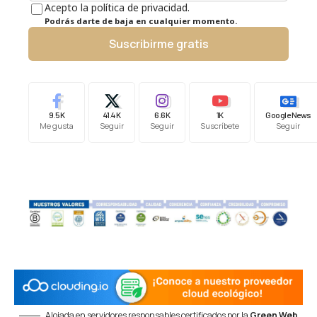
Acepto la política de privacidad.
Podrás darte de baja en cualquier momento.
Suscribirme gratis
9.5K
41.4K
6.6K
1K
Google News
Me gusta
Seguir
Seguir
Suscríbete
Seguir
Alojada en servidores responsables certificados por la
Green Web