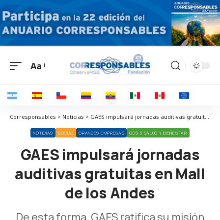
Aa
Corresponsables > Noticias > GAES impulsará jornadas auditivas gratuitas en Mall de los Andes
NOTICIAS
SOCIAL
GRANDES EMPRESAS
ODS 3 SALUD Y BIENESTAR
GAES impulsará jornadas
auditivas gratuitas en Mall
de los Andes
De esta forma, GAES ratifica su misión