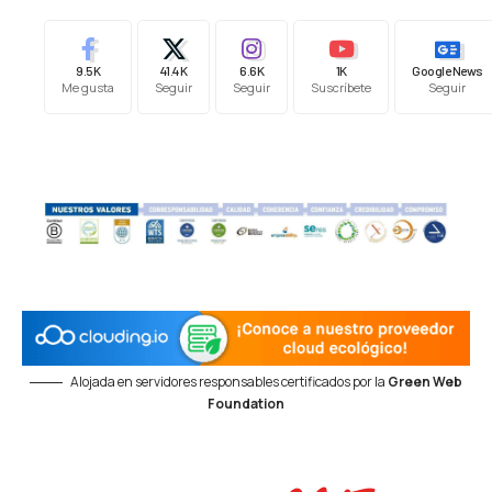
9.5K
41.4K
6.6K
1K
Google News
Me gusta
Seguir
Seguir
Suscríbete
Seguir
Alojada en servidores responsables certificados por la
Green Web
Foundation