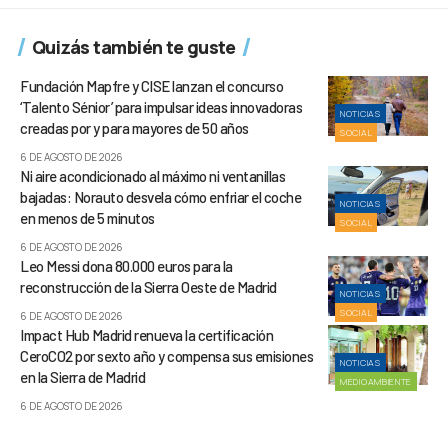
Quizás también te guste
Fundación Mapfre y CISE lanzan el concurso
‘Talento Sénior’ para impulsar ideas innovadoras
NOTICIAS
creadas por y para mayores de 50 años
SOCIAL
6 DE AGOSTO DE 2026
Ni aire acondicionado al máximo ni ventanillas
bajadas: Norauto desvela cómo enfriar el coche
NOTICIAS
en menos de 5 minutos
SOCIAL
6 DE AGOSTO DE 2026
Leo Messi dona 80.000 euros para la
reconstrucción de la Sierra Oeste de Madrid
NOTICIAS
SOCIAL
6 DE AGOSTO DE 2026
Impact Hub Madrid renueva la certificación
CeroCO2 por sexto año y compensa sus emisiones
NOTICIAS
en la Sierra de Madrid
MEDIOAMBIENTE
6 DE AGOSTO DE 2026