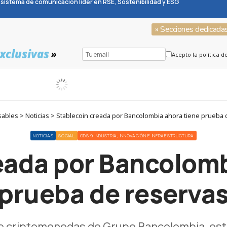
sistema de comunicación líder en RSE, Sostenibilidad y ESG
» Secciones dedicada
xclusivas
»
Acepto la política d
ables > Noticias > Stablecoin creada por Bancolombia ahora tiene prueba 
NOTICIAS
SOCIAL
ODS 9 INDUSTRIA, INNOVACIÓN E INFRAESTRUCTURA
eada por Bancolomb
prueba de reserva
de criptomonedas de Grupo Bancolombia, está