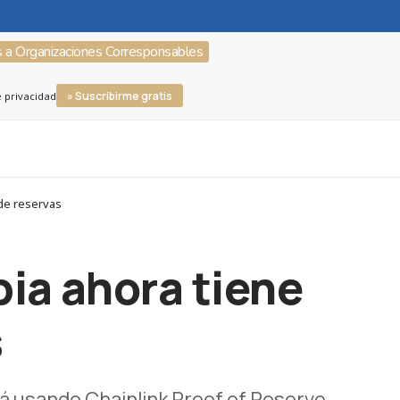
s a Organizaciones Corresponsables
» Suscribirme gratis
e privacidad
de reservas
ia ahora tiene
s
 usando Chainlink Proof of Reserve.