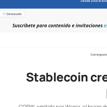
Desde 2005 el eco
Destacado
e
Suscríbete para contenido e invitaciones
Correspons
Stablecoin cr
COPW, emitida por Wenia, el brazo 