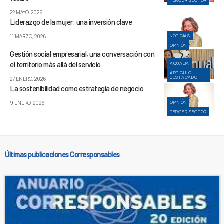
TERCER SECTOR
22 MAYO, 2026
Liderazgo de la mujer: una inversión clave
NOTICIAS
11 MARZO, 2026
OPINIÓN
Gestión social empresarial, una conversación con
el territorio más allá del servicio
AQUALIA
ARTÍCULO
DESTACADO
27 ENERO, 2026
La sostenibilidad como estrategia de negocio
OPINIÓN
9 ENERO, 2026
TERCER SECTOR
Últimas publicaciones Corresponsables