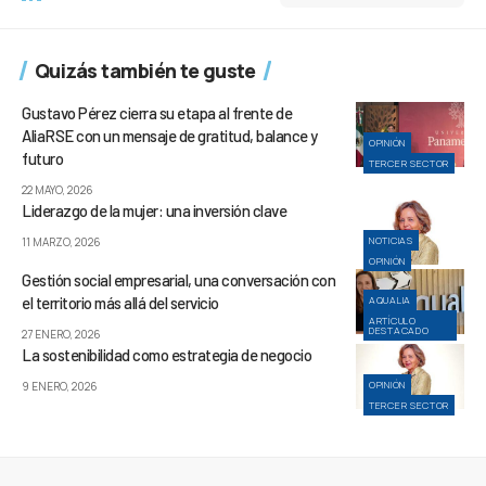
Quizás también te guste
Gustavo Pérez cierra su etapa al frente de
AliaRSE con un mensaje de gratitud, balance y
OPINIÓN
futuro
TERCER SECTOR
22 MAYO, 2026
Liderazgo de la mujer: una inversión clave
NOTICIAS
11 MARZO, 2026
OPINIÓN
Gestión social empresarial, una conversación con
el territorio más allá del servicio
AQUALIA
ARTÍCULO
DESTACADO
27 ENERO, 2026
La sostenibilidad como estrategia de negocio
OPINIÓN
9 ENERO, 2026
TERCER SECTOR