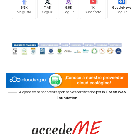
9.5K
41.4K
6.6K
1K
Google News
Me gusta
Seguir
Seguir
Suscríbete
Seguir
Alojada en servidores responsables certificados por la
Green Web
Foundation