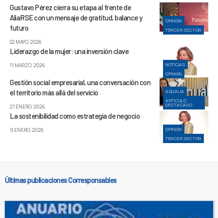
Gustavo Pérez cierra su etapa al frente de
AliaRSE con un mensaje de gratitud, balance y
OPINIÓN
futuro
TERCER SECTOR
22 MAYO, 2026
Liderazgo de la mujer: una inversión clave
NOTICIAS
11 MARZO, 2026
OPINIÓN
Gestión social empresarial, una conversación con
el territorio más allá del servicio
AQUALIA
ARTÍCULO
DESTACADO
27 ENERO, 2026
La sostenibilidad como estrategia de negocio
OPINIÓN
9 ENERO, 2026
TERCER SECTOR
Últimas publicaciones Corresponsables