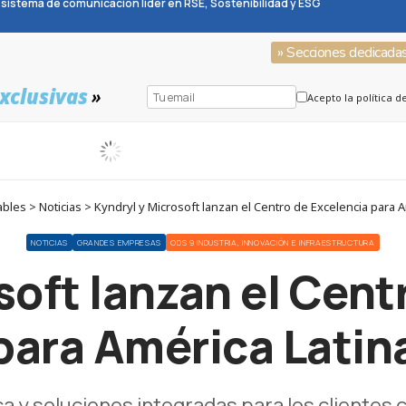
sistema de comunicación líder en RSE, Sostenibilidad y ESG
» Secciones dedicada
xclusivas
»
Acepto la política d
les > Noticias > Kyndryl y Microsoft lanzan el Centro de Excelencia para A
NOTICIAS
GRANDES EMPRESAS
ODS 9 INDUSTRIA, INNOVACIÓN E INFRAESTRUCTURA
soft lanzan el Cent
para América Latin
a y soluciones integradas para los clientes c