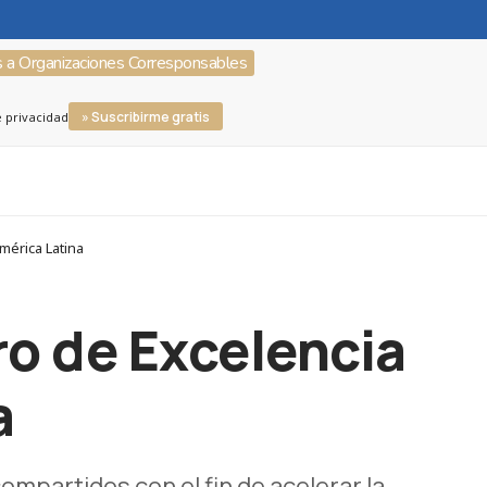
s a Organizaciones Corresponsables
» Suscribirme gratis
e privacidad
mérica Latina
ro de Excelencia
a
ompartidos con el fin de acelerar la