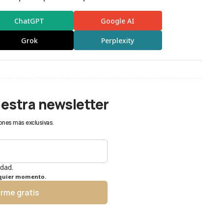
ChatGPT
Google AI
Grok
Perplexity
uestra newsletter
ones más exclusivas.
idad.
lquier momento.
irme gratis