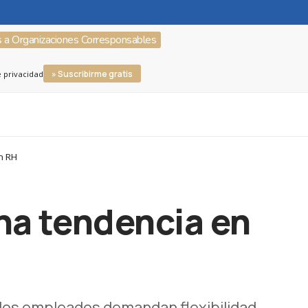
s a Organizaciones Corresponsables
» Suscribirme gratis
e privacidad
en RH
una tendencia en
 los empleados demandan flexibilidad,