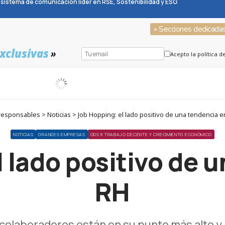
sistema de comunicación líder en RSE, Sostenibilidad y ESG
» Secciones dedicada
xclusivas
»
Acepto la política d
esponsables > Noticias > Job Hopping: el lado positivo de una tendencia 
NOTICIAS
GRANDES EMPRESAS
ODS 8 TRABAJO DECENTE Y CRECIMIENTO ECONÓMICO
 lado positivo de 
RH
 colaboradores están en su punto más alto y