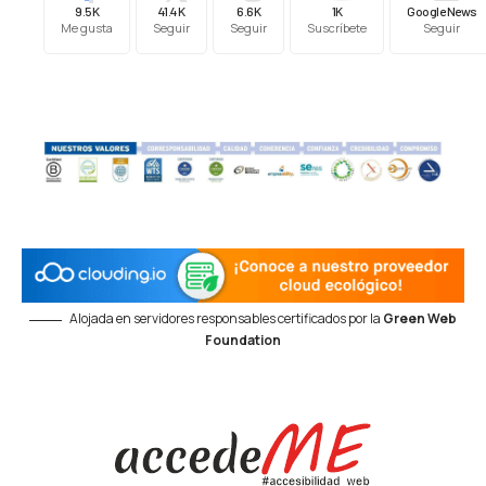
9.5K
41.4K
6.6K
1K
Google News
Me gusta
Seguir
Seguir
Suscríbete
Seguir
Alojada en servidores responsables certificados por la
Green Web
Foundation