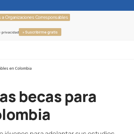
s a Organizaciones Corresponsables
» Suscribirme gratis
e privacidad
ables en Colombia
as becas para
olombia
e jóvenes para adelantar sus estudios