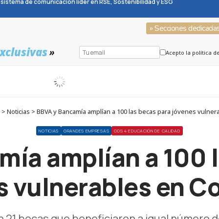
sistema de comunicación líder en RSE, Sostenibilidad y ESG
» Secciones dedicada
xclusivas
»
Acepto la política d
> Noticias > BBVA y Bancamía amplían a 100 las becas para jóvenes vulner
NOTICIAS
GRANDES EMPRESAS
ODS 4 EDUCACIÓN DE CALIDAD
mía amplían a 100 l
s vulnerables en C
n 21 becas que beneficiaron a igual número d