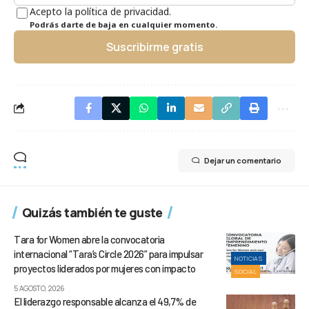
Acepto la política de privacidad.
Podrás darte de baja en cualquier momento.
Suscribirme gratis
Dejar un comentario
Quizás también te guste
Tara for Women abre la convocatoria
internacional “Tara’s Circle 2026” para impulsar
NOTICIAS
proyectos liderados por mujeres con impacto
SOCIAL
5 AGOSTO, 2026
El liderazgo responsable alcanza el 49,7% de