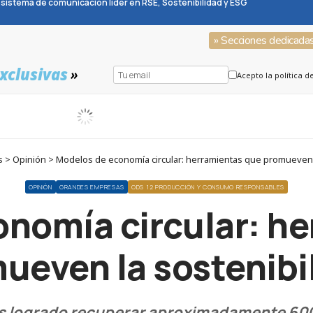
sistema de comunicación líder en RSE, Sostenibilidad y ESG
» Secciones dedicada
xclusivas
»
Acepto la política d
 > Opinión > Modelos de economía circular: herramientas que promueven l
OPINIÓN
GRANDES EMPRESAS
ODS 12 PRODUCCIÓN Y CONSUMO RESPONSABLES
nomía circular: h
ueven la sostenibi
os logrado recuperar aproximadamente 600