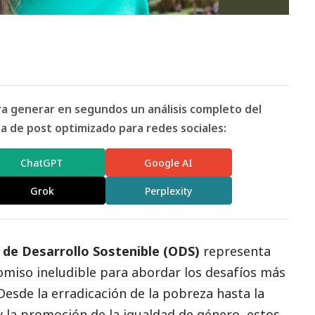
ara generar en segundos un análisis completo del
 de post optimizado para redes sociales:
ChatGPT
Google AI
Grok
Perplexity
 de Desarrollo Sostenible (ODS)
representa
omiso ineludible para abordar los desafíos más
esde la erradicación de la pobreza hasta la
y la promoción de la igualdad de género, estos