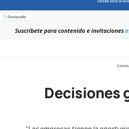
Desde 2005 el eco
Destacado
e
Suscríbete para contenido e invitaciones
Corres
Decisiones g
"Las empresas tienen la oportunid