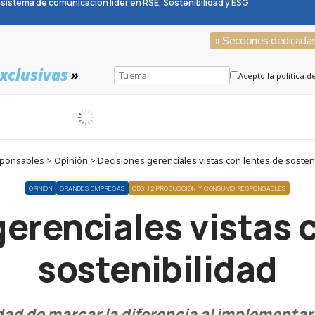
sistema de comunicación líder en RSE, Sostenibilidad y ESG
» Secciones dedicada
xclusivas
»
Acepto la política d
ponsables > Opinión > Decisiones gerenciales vistas con lentes de sosteni
OPINIÓN
GRANDES EMPRESAS
ODS 12 PRODUCCIÓN Y CONSUMO RESPONSABLES
erenciales vistas 
sostenibilidad
ad de marcar la diferencia al implementa