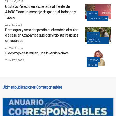
22 JUNIO, 2026
Gustavo Pérez cierra su etapa al frente de
AliaRSE con un mensaje de gratitud, balance y
OPINIÓN
futuro
TERCER SECTOR
22 MAYO, 2026
Cero agua y cero desperdicio: el modelo circular
de café en Oxapampa que convirtió sus residuos
NOTICIAS
GRANDES
en recursos
EMPRESAS
20 MAYO, 2026
Liderazgo de la mujer: una inversión clave
NOTICIAS
11 MARZO, 2026
OPINIÓN
Últimas publicaciones Corresponsables