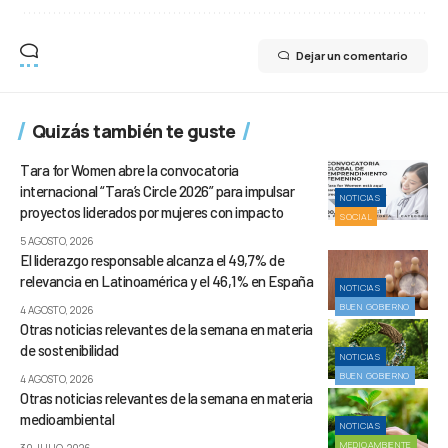
Dejar un comentario
Quizás también te guste
Tara for Women abre la convocatoria
internacional “Tara’s Circle 2026” para impulsar
NOTICIAS
proyectos liderados por mujeres con impacto
SOCIAL
5 AGOSTO, 2026
El liderazgo responsable alcanza el 49,7% de
relevancia en Latinoamérica y el 46,1% en España
NOTICIAS
BUEN GOBIERNO
4 AGOSTO, 2026
Otras noticias relevantes de la semana en materia
de sostenibilidad
NOTICIAS
BUEN GOBIERNO
4 AGOSTO, 2026
Otras noticias relevantes de la semana en materia
medioambiental
NOTICIAS
MEDIOAMBIENTE