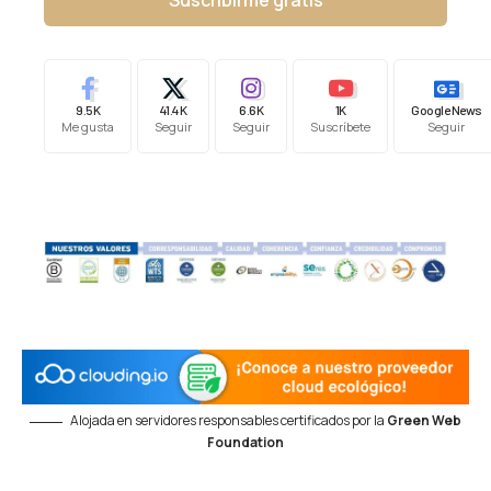
Suscribirme gratis
9.5K
41.4K
6.6K
1K
Google News
Me gusta
Seguir
Seguir
Suscríbete
Seguir
Alojada en servidores responsables certificados por la
Green Web
Foundation