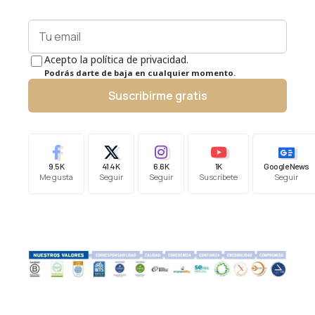
Acepto la política de privacidad.
Podrás darte de baja en cualquier momento.
Suscribirme gratis
9.5K
41.4K
6.6K
1K
Google News
Me gusta
Seguir
Seguir
Suscríbete
Seguir