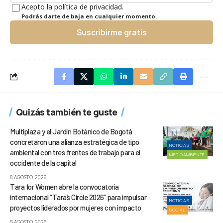
Acepto la política de privacidad.
Podrás darte de baja en cualquier momento.
Suscribirme gratis
Quizás también te guste
Multiplaza y el Jardín Botánico de Bogotá
concretaron una alianza estratégica de tipo
NOTICIAS
ambiental con tres frentes de trabajo para el
MEDIOAMBIENTE
occidente de la capital
8 AGOSTO, 2026
Tara for Women abre la convocatoria
internacional “Tara’s Circle 2026” para impulsar
NOTICIAS
proyectos liderados por mujeres con impacto
SOCIAL
5 AGOSTO, 2026