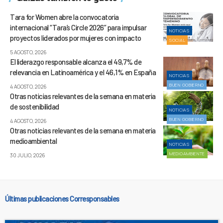
Tara for Women abre la convocatoria
internacional “Tara’s Circle 2026” para impulsar
NOTICIAS
proyectos liderados por mujeres con impacto
SOCIAL
5 AGOSTO, 2026
El liderazgo responsable alcanza el 49,7% de
relevancia en Latinoamérica y el 46,1% en España
NOTICIAS
BUEN GOBIERNO
4 AGOSTO, 2026
Otras noticias relevantes de la semana en materia
de sostenibilidad
NOTICIAS
BUEN GOBIERNO
4 AGOSTO, 2026
Otras noticias relevantes de la semana en materia
medioambiental
NOTICIAS
MEDIOAMBIENTE
30 JULIO, 2026
Últimas publicaciones Corresponsables