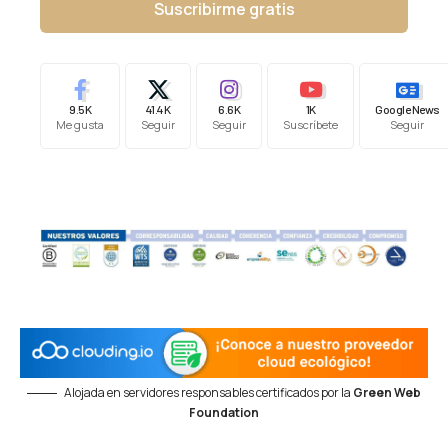
Suscribirme gratis
9.5K
41.4K
6.6K
1K
Google News
Me gusta
Seguir
Seguir
Suscríbete
Seguir
Alojada en servidores responsables certificados por la
Green Web
Foundation