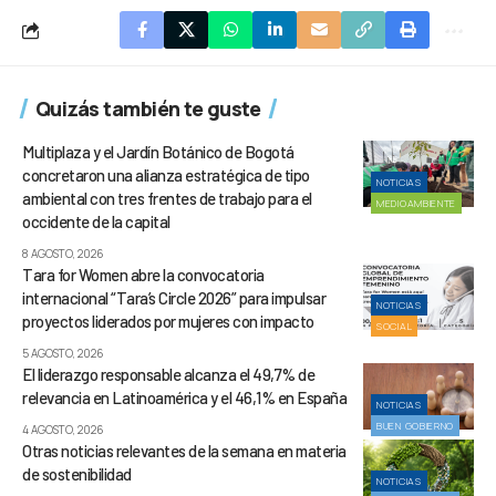
Quizás también te guste
Multiplaza y el Jardín Botánico de Bogotá
concretaron una alianza estratégica de tipo
NOTICIAS
ambiental con tres frentes de trabajo para el
MEDIOAMBIENTE
occidente de la capital
8 AGOSTO, 2026
Tara for Women abre la convocatoria
internacional “Tara’s Circle 2026” para impulsar
NOTICIAS
proyectos liderados por mujeres con impacto
SOCIAL
5 AGOSTO, 2026
El liderazgo responsable alcanza el 49,7% de
relevancia en Latinoamérica y el 46,1% en España
NOTICIAS
BUEN GOBIERNO
4 AGOSTO, 2026
Otras noticias relevantes de la semana en materia
de sostenibilidad
NOTICIAS