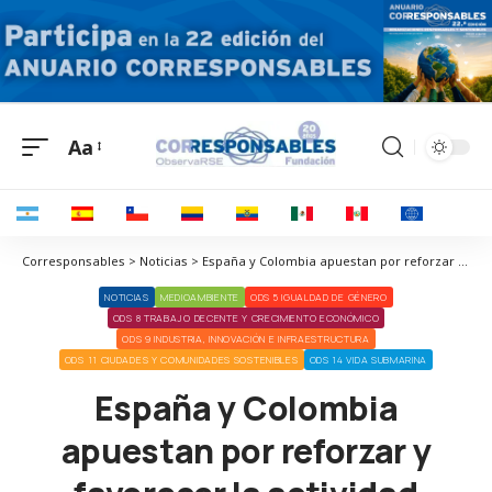
Aa
Corresponsables > Noticias > España y Colombia apuestan por reforzar y favorecer la actividad empresarial entre ambos países
NOTICIAS
MEDIOAMBIENTE
ODS 5 IGUALDAD DE GÉNERO
ODS 8 TRABAJO DECENTE Y CRECIMIENTO ECONÓMICO
ODS 9 INDUSTRIA, INNOVACIÓN E INFRAESTRUCTURA
ODS 11 CIUDADES Y COMUNIDADES SOSTENIBLES
ODS 14 VIDA SUBMARINA
España y Colombia
apuestan por reforzar y