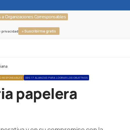
s a Organizaciones Corresponsables
» Suscribirme gratis
e privacidad
biana
O RESPONSABLES
ODS 17 ALIANZAS PARA LOGRAR LOS OBJETIVOS
ria papelera
enerativa y en su compromiso con la