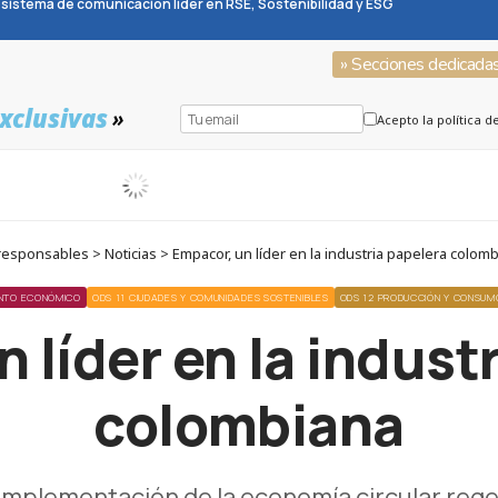
sistema de comunicación líder en RSE, Sostenibilidad y ESG
» Secciones dedicada
xclusivas
»
Acepto la política d
esponsables > Noticias > Empacor, un líder en la industria papelera colom
ENTO ECONÓMICO
ODS 11 CIUDADES Y COMUNIDADES SOSTENIBLES
ODS 12 PRODUCCIÓN Y CONSUM
 líder en la indust
colombiana
implementación de la economía circular reg