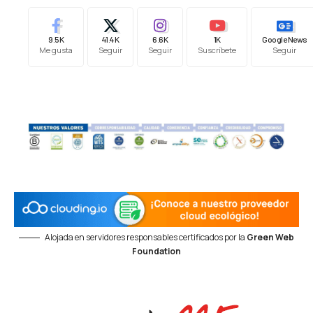
9.5K
41.4K
6.6K
1K
Google News
Me gusta
Seguir
Seguir
Suscríbete
Seguir
Alojada en servidores responsables certificados por la
Green Web
Foundation