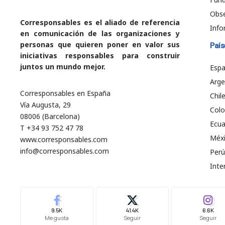
Obs
Corresponsables es el aliado de referencia
Info
en comunicación de las organizaciones y
personas que quieren poner en valor sus
País
iniciativas responsables para construir
juntos un mundo mejor.
Esp
Arge
Corresponsables en España
Chil
Vía Augusta, 29
Col
08006 (Barcelona)
Ecu
T +34 93 752 47 78
Méx
www.corresponsables.com
info@corresponsables.com
Perú
Inte
9.5K
41.4K
6.6K
Me gusta
Seguir
Seguir