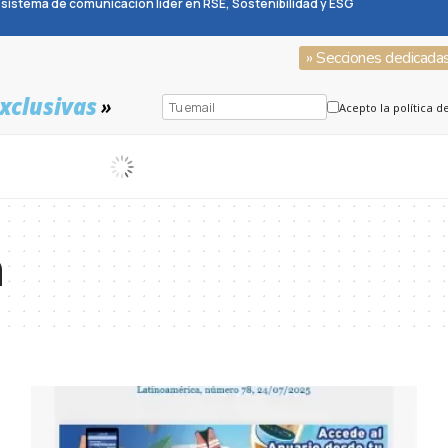
sistema de comunicación líder en RSE, Sostenibilidad y ESG
» Secciones dedicada
xclusivas
»
Acepto la política d
n