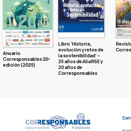
Libro ‘Historia,
Revist
evolución y retos de
Corres
Anuario
la sostenibilidad’ –
Corresponsables 20ª
25 años de AliaRSE y
edición (2025)
20 años de
Corresponsables
Cor
Fund