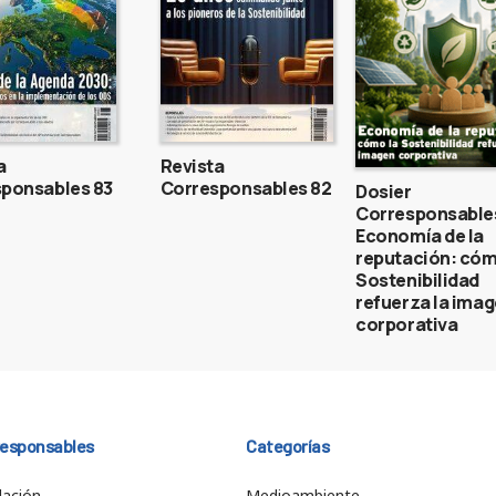
a
Revista
ponsables 83
Corresponsables 82
Dosier
Corresponsable
Economía de la
reputación: cóm
Sostenibilidad
refuerza la ima
corporativa
responsables
Categorías
ación
Medioambiente