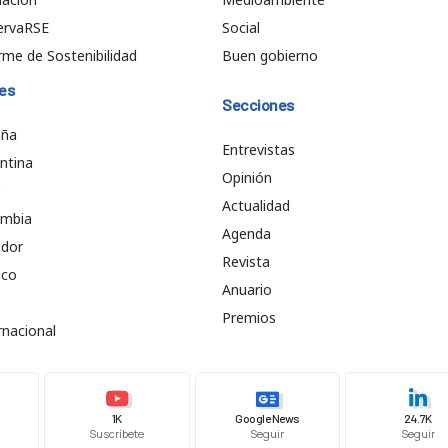
ervaRSE
Social
rme de Sostenibilidad
Buen gobierno
es
Secciones
aña
Entrevistas
ntina
Opinión
e
Actualidad
ombia
Agenda
ador
Revista
ico
Anuario
Premios
rnacional
1K
Google News
24.7K
Suscríbete
Seguir
Seguir