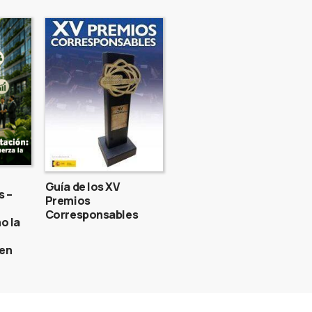
Guía de los XV
s –
Premios
Corresponsables
o la
gen