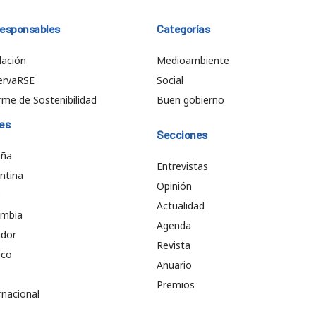
responsables
Categorías
ación
Medioambiente
ervaRSE
Social
rme de Sostenibilidad
Buen gobierno
es
Secciones
aña
Entrevistas
ntina
Opinión
e
Actualidad
ombia
Agenda
ador
Revista
ico
Anuario
Premios
rnacional