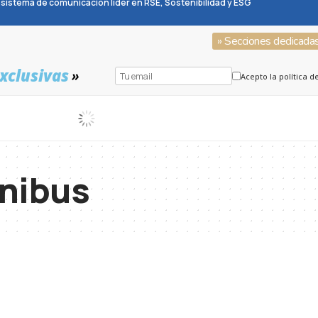
sistema de comunicación líder en RSE, Sostenibilidad y ESG
» Secciones dedicada
xclusivas
»
Acepto la política d
nibus