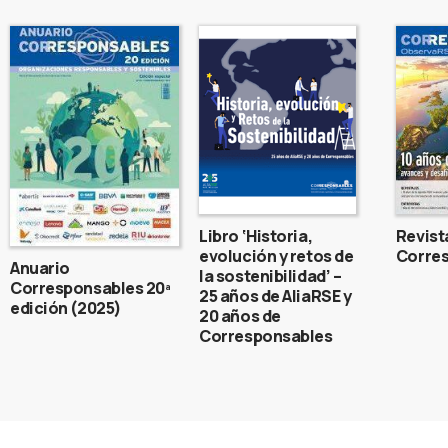
Libro ‘Historia,
Revist
evolución y retos de
Corres
Anuario
la sostenibilidad’ –
Corresponsables 20ª
25 años de AliaRSE y
edición (2025)
20 años de
Corresponsables