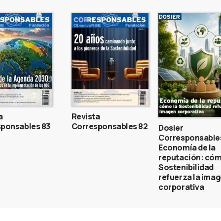
a
Revista
ponsables 83
Corresponsables 82
Dosier
Corresponsable
Economía de la
reputación: cóm
Sostenibilidad
refuerza la ima
corporativa