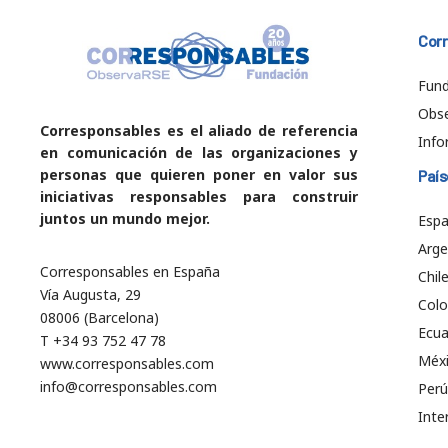
Cor
Fund
Obs
Corresponsables es el aliado de referencia
Info
en comunicación de las organizaciones y
personas que quieren poner en valor sus
País
iniciativas responsables para construir
juntos un mundo mejor.
Esp
Arge
Corresponsables en España
Chil
Vía Augusta, 29
Col
08006 (Barcelona)
Ecu
T +34 93 752 47 78
Méx
www.corresponsables.com
info@corresponsables.com
Perú
Inte