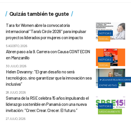
Quizás también te guste
Tara for Women abre la convocatoria
internacional “Tara’s Circle 2026” para impulsar
NOTICIAS
proyectos liderados por mujeres con impacto
SOCIAL
5 AGOSTO, 2026
Abren paso a la 9. Carrera con Causa CONTECON
en Manzanillo
NOTICIAS
SOCIAL
30 JULIO, 2026
Helen Devanny: “El gran desafío no será
tecnológico, sino garantizar que la innovación sea
#20ANIVERSARIOCORR
inclusiva”
ENTREVISTAS
28 JULIO, 2026
Semana de la RSE celebra 15 años impulsando el
liderazgo sostenible en Panamá con una nueva
NOTICIAS
invitación: “Creer. Crear. Crecer. El futuro.”
MEDIOAMBIENTE
27 JULIO, 2026