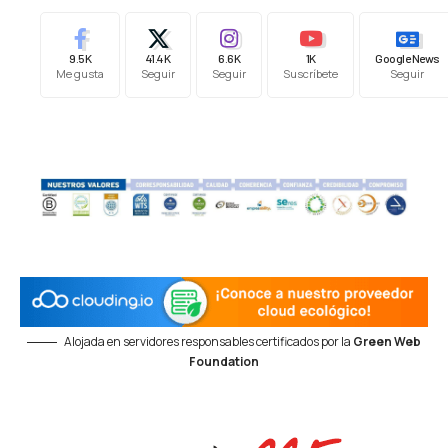
9.5K
41.4K
6.6K
1K
Google News
Me gusta
Seguir
Seguir
Suscríbete
Seguir
Alojada en servidores responsables certificados por la
Green Web
Foundation