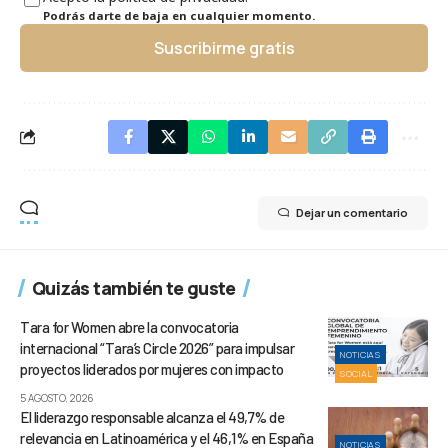
Podrás darte de baja en cualquier momento.
Suscribirme gratis
Dejar un comentario
Quizás también te guste
Tara for Women abre la convocatoria
internacional “Tara’s Circle 2026” para impulsar
NOTICIAS
proyectos liderados por mujeres con impacto
SOCIAL
5 AGOSTO, 2026
El liderazgo responsable alcanza el 49,7% de
relevancia en Latinoamérica y el 46,1% en España
NOTICIAS