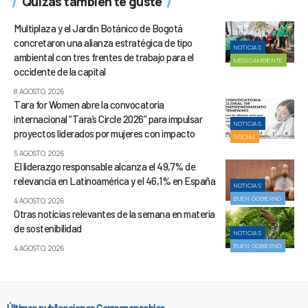
Quizás también te guste
Multiplaza y el Jardín Botánico de Bogotá
concretaron una alianza estratégica de tipo
NOTICIAS
ambiental con tres frentes de trabajo para el
MEDIOAMBIENTE
occidente de la capital
8 AGOSTO, 2026
Tara for Women abre la convocatoria
internacional “Tara’s Circle 2026” para impulsar
NOTICIAS
proyectos liderados por mujeres con impacto
SOCIAL
5 AGOSTO, 2026
El liderazgo responsable alcanza el 49,7% de
relevancia en Latinoamérica y el 46,1% en España
NOTICIAS
BUEN GOBIERNO
4 AGOSTO, 2026
Otras noticias relevantes de la semana en materia
de sostenibilidad
NOTICIAS
BUEN GOBIERNO
4 AGOSTO, 2026
Últimas publicaciones Corresponsables