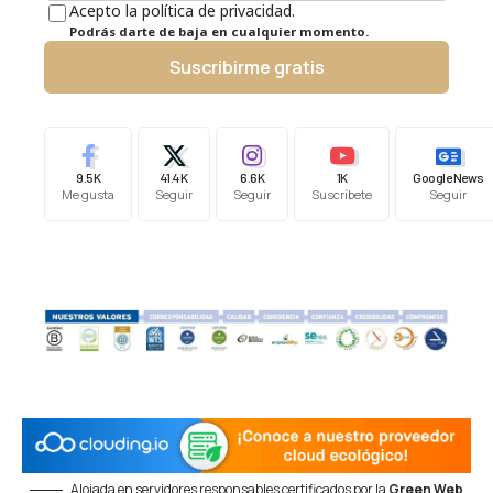
Acepto la política de privacidad.
Podrás darte de baja en cualquier momento.
Suscribirme gratis
9.5K
41.4K
6.6K
1K
Google News
Me gusta
Seguir
Seguir
Suscríbete
Seguir
Alojada en servidores responsables certificados por la
Green Web