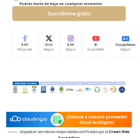
Podrás darte de baja en cualquier momento.
Suscribirme gratis
9.5K
41.4K
6.6K
1K
Google News
Me gusta
Seguir
Seguir
Suscríbete
Seguir
Alojada en servidores responsables certificados por la
Green Web
Foundation