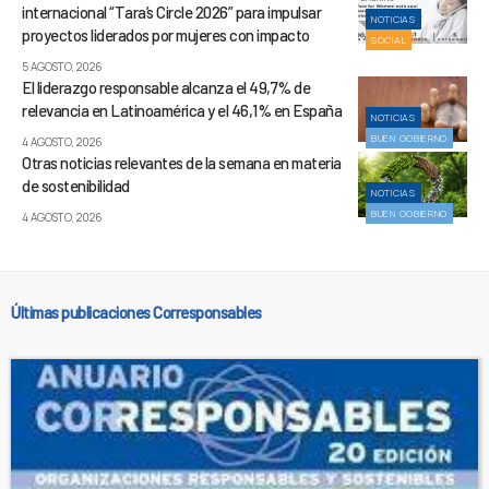
internacional “Tara’s Circle 2026” para impulsar
NOTICIAS
proyectos liderados por mujeres con impacto
SOCIAL
5 AGOSTO, 2026
El liderazgo responsable alcanza el 49,7% de
relevancia en Latinoamérica y el 46,1% en España
NOTICIAS
BUEN GOBIERNO
4 AGOSTO, 2026
Otras noticias relevantes de la semana en materia
de sostenibilidad
NOTICIAS
BUEN GOBIERNO
4 AGOSTO, 2026
Últimas publicaciones Corresponsables