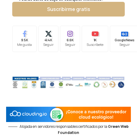
Suscribirme gratis
9.5K
41.4K
6.6K
1K
Google News
Me gusta
Seguir
Seguir
Suscríbete
Seguir
Alojada en servidores responsables certificados por la
Green Web
Foundation