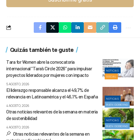
Quizás también te guste
Tara for Women abre la convocatoria
internacional “Tara’s Circle 2026” para impulsar
NOTICIAS
proyectos liderados por mujeres con impacto
SOCIAL
5 AGOSTO, 2026
El liderazgo responsable alcanza el 49,7% de
relevancia en Latinoamérica y el 46,1% en España
NOTICIAS
BUEN GOBIERNO
4 AGOSTO, 2026
Otras noticias relevantes de la semana en materia
de sostenibilidad
NOTICIAS
BUEN GOBIERNO
4 AGOSTO, 2026
Otras noticias relevantes de la semana en