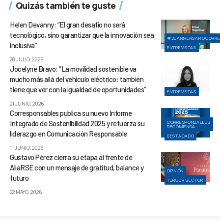
Quizás también te guste
Helen Devanny: “El gran desafío no será
tecnológico, sino garantizar que la innovación sea
#20ANIVERSARIOCORR
inclusiva”
ENTREVISTAS
28 JULIO, 2026
Jocelyne Bravo: “La movilidad sostenible va
mucho más allá del vehículo eléctrico: también
tiene que ver con la igualdad de oportunidades”
ENTREVISTAS
21 JUNIO, 2026
Corresponsables publica su nuevo Informe
Integrado de Sostenibilidad 2025 y refuerza su
CORRESPONSABLES
RECOMIENDA
liderazgo en Comunicación Responsable
DESTACADO
11 JUNIO, 2026
Gustavo Pérez cierra su etapa al frente de
AliaRSE con un mensaje de gratitud, balance y
OPINIÓN
futuro
TERCER SECTOR
22 MAYO, 2026