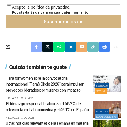
Acepto la política de privacidad.
Podrás darte de baja en cualquier momento.
Suscribirme gratis
Quizás también te guste
Tara for Women abre la convocatoria
internacional “Tara’s Circle 2026” para impulsar
NOTICIAS
proyectos liderados por mujeres con impacto
SOCIAL
5 DE AGOSTO DE 2026
El liderazgo responsable alcanza el 49,7% de
relevancia en Latinoamérica y el 46,1% en España
NOTICIAS
BUEN GOBIERNO
4 DE AGOSTO DE 2026
Otras noticias relevantes de la semana en materia