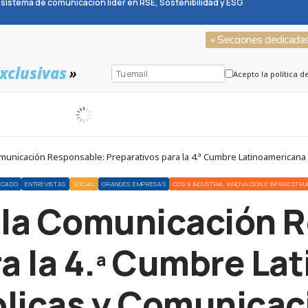
sistema de comunicación líder en RSE, Sostenibilidad y ESG
» Secciones dedicada
xclusivas
»
Acepto la política d
nicación Responsable: Preparativos para la 4.ª Cumbre Latinoamericana 
ACADO
ENTREVISTAS
SOCIAL
GRANDES EMPRESAS
ODS 9 INDUSTRIA, INNOVACIÓN E INFRAESTR
la Comunicación 
ra la 4.ª Cumbre La
licas y Comunicac